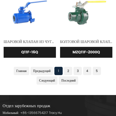
ШАРОВОЙ КЛАПАН ИЗ ЧУГУНА С ИЗОГНУТОЙ РЕЗЬБОЙ
БОЛТОВОЙ ШАРОВОЙ КЛАПАН DI
Q11F-16Q
MZQ11F-2000Q
Главная
Предыдущий
1
2
3
4
5
Следующий
Последний
Отдел зарубежных продаж
Мобильный:
+86-13566754217
Tracy.Hu