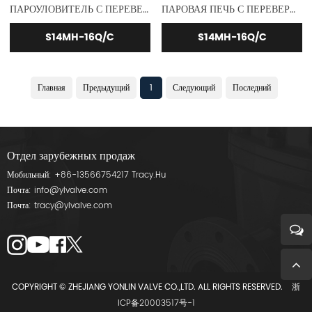
ПАРОУЛОВИТЕЛЬ С ПЕРЕВЕРНУТЫМ ВЕДРОМ DI & CS
ПАРОВАЯ ПЕЧЬ С ПЕРЕВЕРНУТЫМ ВЕДРОМ DI & CS
S14MH-16Q/C
S14MH-16Q/C
Главная
Предыдущий
1
Следующий
Последний
Отдел зарубежных продаж
Мобильный:
+86-13566754217
Tracy.Hu
Почта:
info@ylvalve.com
Почта:
tracy@ylvalve.com
COPYRIGHT © ZHEJIANG YONLIN VALVE CO.,LTD. ALL RIGHTS RESERVED.
浙
ICP备20003517号-1