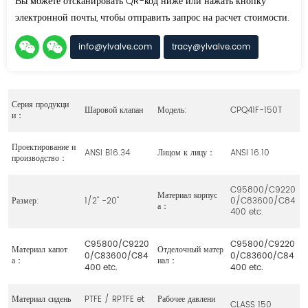
Вы можете отсканировать QR-код ниже или нажать кнопку
электронной почты, чтобы отправить запрос на расчет стоимости.
info@ylvalve.com
tracy@ylvalve.com
Серия продукци
Шаровой клапан
Модель:
CPQ41F-150T
и：
Проектирование и
ANSI B16.34
Лицом к лицу：
ANSI 16.10
производство：
C95800/C9220
Материал корпус
Размер:
1/2" -20"
0/C83600/C84
а：
400 etc.
C95800/C9220
C95800/C9220
Материал капот
Отделочный матер
0/C83600/
C84
0/C83600/
C84
а：
иал：
400 etc.
400 etc.
Материал сидень
PTFE / RPTFE et
Рабочее давлени
CLASS 150