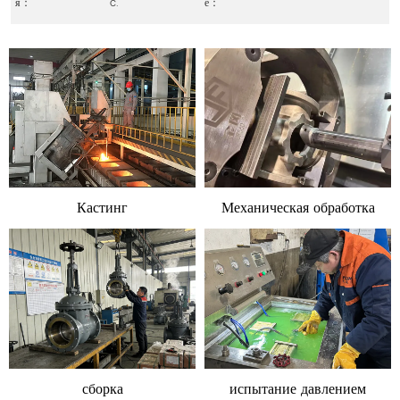
я：
c.
е：
Кастинг
Механическая обработка
сборка
испытание давлением