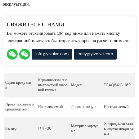
эксплуатации.
СВЯЖИТЕСЬ С НАМИ
Вы можете отсканировать QR-код ниже или нажать кнопку
электронной почты, чтобы отправить запрос на расчет стоимости.
info@ylvalve.com
tracy@ylvalve.com
Керамический пне
Серия продукци
вматический шаро
Модель:
TCAQ641G-16P
и：
вой клапан
Проектирование и
Настраиваемый
Лицом к лицу：
Настраиваемый
производство：
Углеродистая стал
Материал корпус
Размер:
1/4"-30"
ь, нержавеющая ст
а：
аль