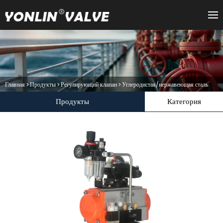
Главная
>
Продукты
>
Регулирующий клапан
>
Углеродистая/нержавеющая сталь
Продукты
Категория