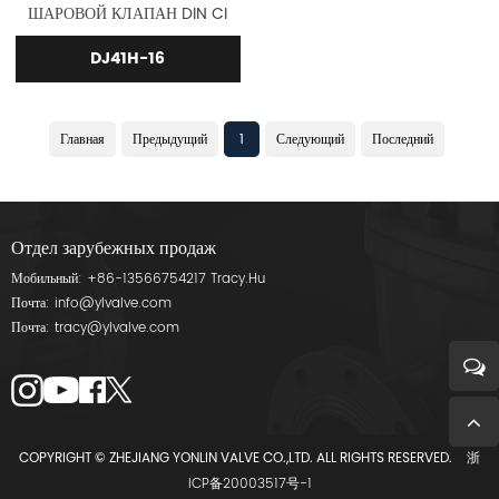
ШАРОВОЙ КЛАПАН DIN CI
DJ41H-16
Главная
Предыдущий
1
Следующий
Последний
Отдел зарубежных продаж
Мобильный:
+86-13566754217
Tracy.Hu
Почта:
info@ylvalve.com
Почта:
tracy@ylvalve.com
COPYRIGHT © ZHEJIANG YONLIN VALVE CO.,LTD. ALL RIGHTS RESERVED.
浙
ICP备20003517号-1