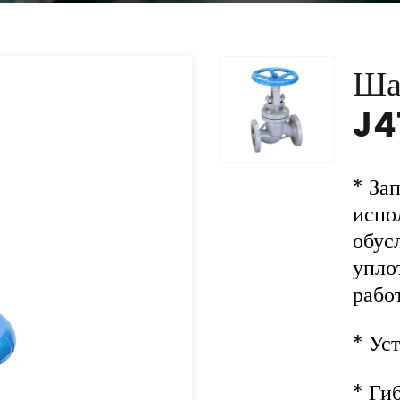
Ша
J4
* За
испо
обус
упло
рабо
* Ус
* Ги