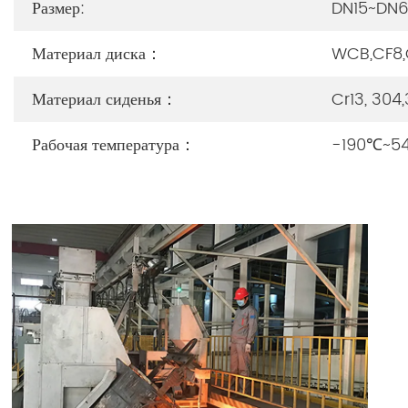
Размер:
DN15~DN
Материал диска：
WCB,CF8,
Материал сиденья：
Cr13, 304,
Рабочая температура：
-190℃~5