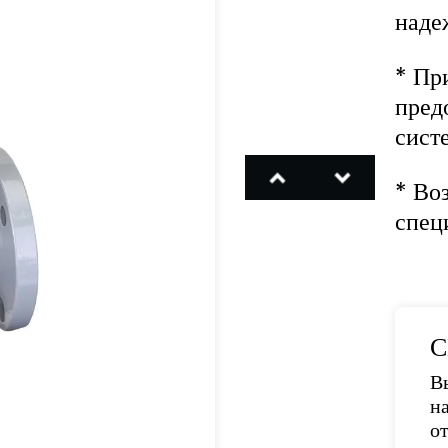
наде
* Пр
пред
сист
* Во
спец
С
В
н
о