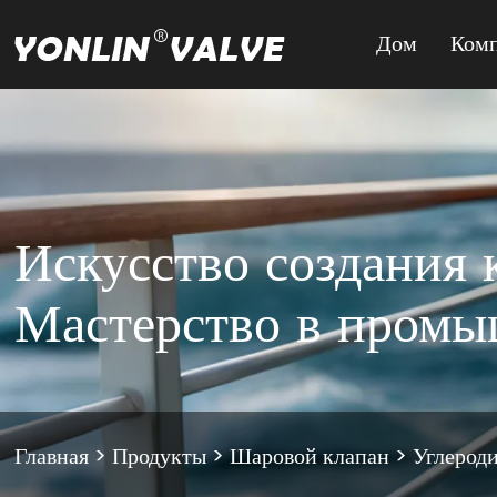
Дом
Ком
Искусство создания 
Мастерство в пром
Главная
>
Продукты
>
Шаровой клапан
>
Углерод