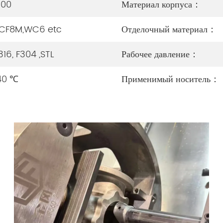
600
Материал корпуса：
CF8M,WC6 etc
Отделочный материал：
316, F304 ,STL
Рабочее давление：
40 ℃
Применимый носитель：