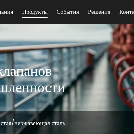
пания
Продукты
События
Решения
Конт
MPQ41F-150 GEAR
клапанов
ышленности
истая/нержавеющая сталь