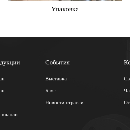
Упаковка
одукции
События
К
ан
Выставка
Св
ан
Блог
Ча
Новости отрасли
Ос
 клапан
н