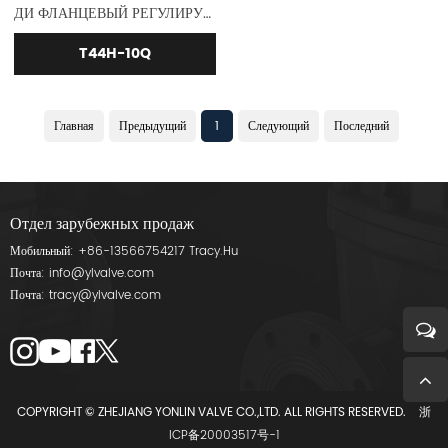
ДИ ФЛАНЦЕВЫЙ РЕГУЛИРУЮЩИЙ КЛАПАН
T44H-10Q
Главная
Предыдущий
1
Следующий
Последний
Отдел зарубежных продаж
Мобильный:
+86-13566754217
Tracy.Hu
Почта:
info@ylvalve.com
Почта:
tracy@ylvalve.com
COPYRIGHT © ZHEJIANG YONLIN VALVE CO.,LTD. ALL RIGHTS RESERVED.
浙
ICP备20003517号-1