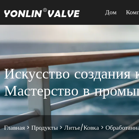
Дом
Ком
Искусство создания 
Мастерство в пром
Главная
>
Продукты
>
Литье/Ковка
>
Обработанна