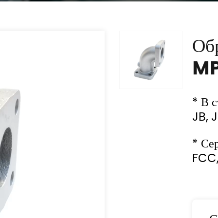
Об
MP
* В 
JB, J
* Се
FCC,