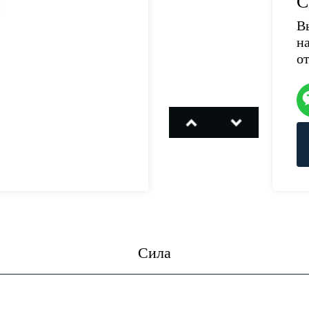
С
В
н
о
Сила