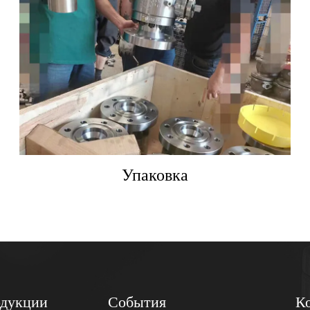
Упаковка
одукции
События
К