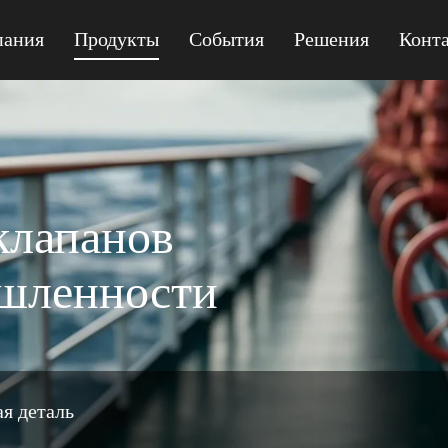
пания
Продукты
События
Решения
Конт
MPQ41F-150 GEAR
клапанов
ышленности
я деталь