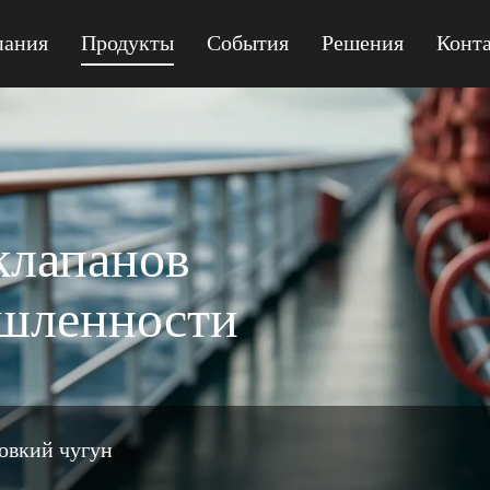
пания
Продукты
События
Решения
Конт
MPQ41F-150 GEAR
клапанов
ышленности
овкий чугун