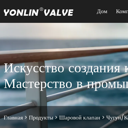
Дом
Ком
Искусство создания 
Мастерство в пром
Главная
>
Продукты
>
Шаровой клапан
>
Чугун/К