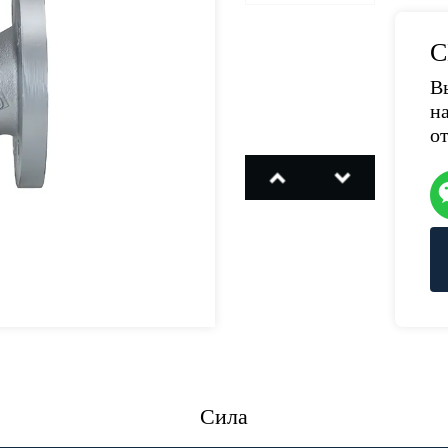
С
В
н
о
Сила