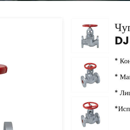
Чу
DJ
* Ко
* Ма
* Ли
*Исп