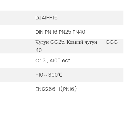
DJ41H-16
DIN PN 16 PN25 PN40
Чугун GG25, Ковкий чугун GGG
40
Cr13 , A105 ect.
-10～300℃
EN12266-1(PN16)