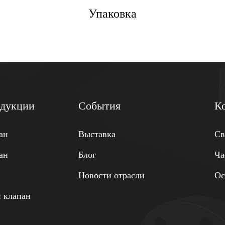
Упаковка
одукции
События
К
ан
Выставка
Св
ан
Блог
Ча
Новости отрасли
Ос
 клапан
н