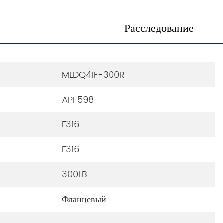
Расследование
MLDQ41F-300R
API 598
F316
F316
300LB
Фланцевый