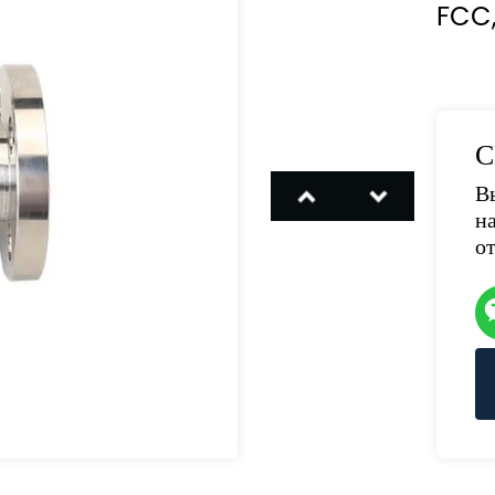
FCC,
С
В
н
о