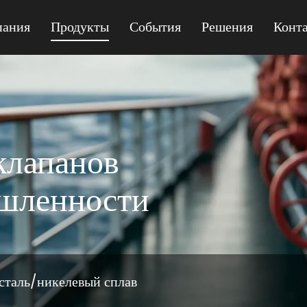
пания
Продукты
События
Решения
Конт
MPQ41F-150 GEAR
клапанов
ышленности
 сталь/никелевый сплав