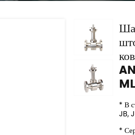
Ша
шт
ков
AN
ML
* В 
JB, J
* Се