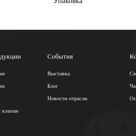
Упаковка
одукции
События
К
ан
Выставка
Св
ан
Блог
Ча
Новости отрасли
Ос
 клапан
н