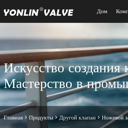
Дом
Ком
Искусство создания 
Мастерство в пром
Главная
>
Продукты
>
Другой клапан
>
Ножевой з