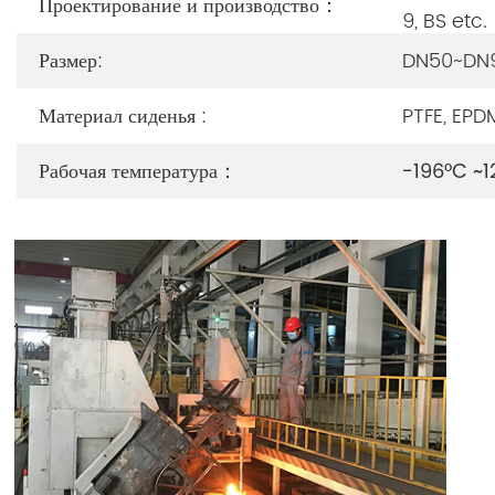
Проектирование и производство：
9, BS etc.
Размер:
DN50~DN9
Материал сиденья :
PTFE, EPD
Рабочая температура：
-196°C ~