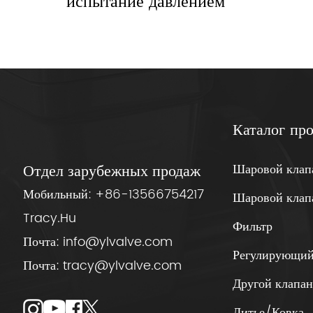
испытание давлением
Каталог пр
Шаровой клап
Отдел зарубежных продаж
Мобильный:
+86-13566754217
Шаровой клап
Tracy.Hu
Фильтр
Почта:
info@ylvalve.com
Регулирующий
Почта:
tracy@ylvalve.com
Другой клапа
Литье/Ковка