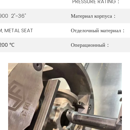
PRESSURE RATING：
00 2"~36"
Материал корпуса：
M, METAL SEAT
Отделочный материал：
Операционный：
1200 ℃