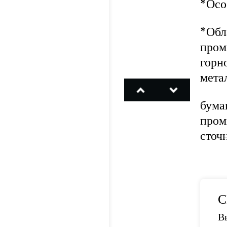
*Осо
*Обл
пром
горн
мета
бума
пром
сточн
С
В