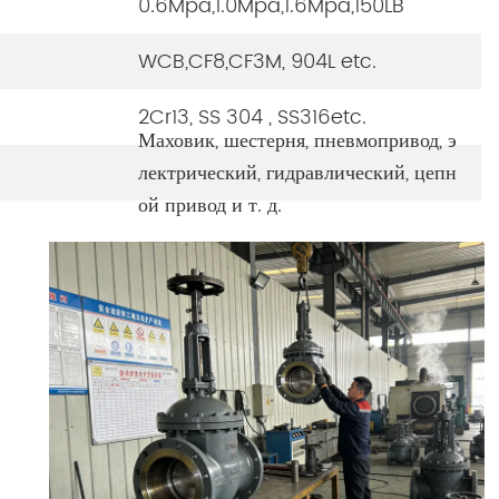
0.6Mpa,1.0Mpa,1.6Mpa,150LB
WCB,CF8,CF3M, 904L etc.
2Cr13, SS 304 , SS316etc.
Маховик, шестерня, пневмопривод, э
лектрический, гидравлический, цепн
ой привод и т. д.