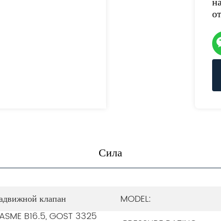
н
о
Сила
адвижной клапан
MODEL:
 ASME B16.5, GOST 3325