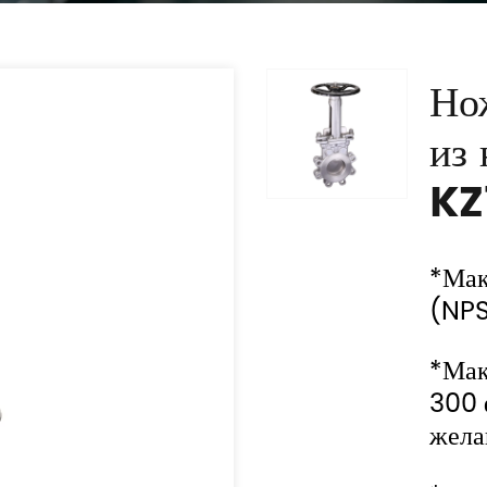
Но
из
KZ
*Мак
(NPS
*Мак
300 
жела