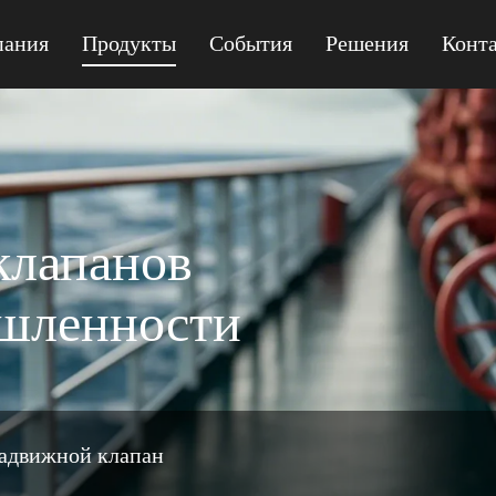
пания
Продукты
События
Решения
Конт
MPQ41F-150 GEAR
клапанов
ышленности
адвижной клапан