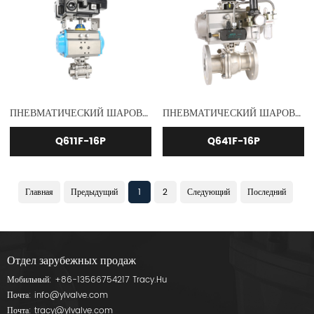
ПНЕВМАТИЧЕСКИЙ ШАРОВОЙ КЛАПАН ИЗ НЕРЖАВЕЮЩЕЙ СТАЛИ
ПНЕВМАТИЧЕСКИЙ ШАРОВОЙ КЛАПАН GB SS
Q611F-16P
Q641F-16P
Главная
Предыдущий
1
2
Следующий
Последний
Отдел зарубежных продаж
Мобильный:
+86-13566754217
Tracy.Hu
Почта:
info@ylvalve.com
Почта:
tracy@ylvalve.com