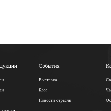
одукции
События
К
ан
Выставка
Св
ан
Блог
Ча
Новости отрасли
Ос
 клапан