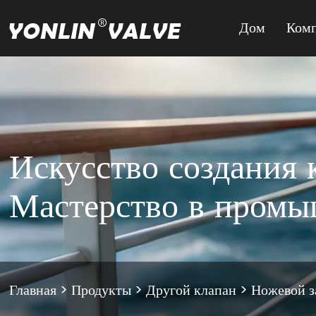
Дом
Ком
Искусство создания 
Мастерство в пром
Главная
>
Продукты
>
Другой клапан
>
Ножевой з