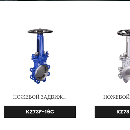
НОЖЕВОЙ ЗАДВИЖНОЙ КЛАПАН WCB
KZ73F-16C
KZ73