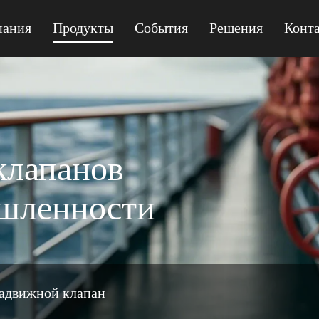
пания
Продукты
События
Решения
Конт
MPQ41F-150 GEAR
клапанов
ышленности
адвижной клапан